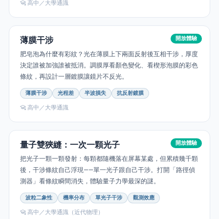
高中／大學通識
薄膜干涉
開放體驗
肥皂泡為什麼有彩紋？光在薄膜上下兩面反射後互相干涉，厚度
決定誰被加強誰被抵消。調膜厚看顏色變化、看楔形泡膜的彩色
條紋，再設計一層鍍膜讓鏡片不反光。
薄膜干涉
光程差
半波損失
抗反射鍍膜
高中／大學通識
量子雙狹縫：一次一顆光子
開放體驗
把光子一顆一顆發射：每顆都隨機落在屏幕某處，但累積幾千顆
後，干涉條紋自己浮現——單一光子跟自己干涉。打開「路徑偵
測器」看條紋瞬間消失，體驗量子力學最深的謎。
波粒二象性
機率分布
單光子干涉
觀測效應
高中／大學通識（近代物理）