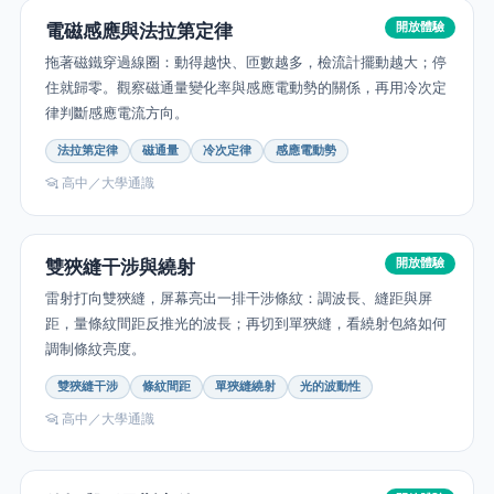
電磁感應與法拉第定律
開放體驗
拖著磁鐵穿過線圈：動得越快、匝數越多，檢流計擺動越大；停
住就歸零。觀察磁通量變化率與感應電動勢的關係，再用冷次定
律判斷感應電流方向。
法拉第定律
磁通量
冷次定律
感應電動勢
高中／大學通識
雙狹縫干涉與繞射
開放體驗
雷射打向雙狹縫，屏幕亮出一排干涉條紋：調波長、縫距與屏
距，量條紋間距反推光的波長；再切到單狹縫，看繞射包絡如何
調制條紋亮度。
雙狹縫干涉
條紋間距
單狹縫繞射
光的波動性
高中／大學通識