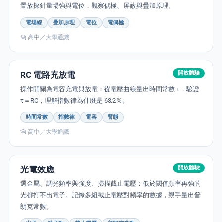
置放探針量場強與電位，觀察偶極、屏蔽與疊加原理。
電場線
疊加原理
電位
電偶極
高中／大學通識
RC 電路充放電
開放體驗
操作開關為電容充電與放電：從電壓曲線量出時間常數 τ，驗證
τ＝RC，理解指數律為什麼是 63.2％。
時間常數
指數律
電容
暫態
高中／大學通識
光電效應
開放體驗
選金屬、調光頻率與強度、掃描截止電壓：低於閾值頻率再強的
光都打不出電子。記錄多組截止電壓對頻率的數據，親手量出普
朗克常數。