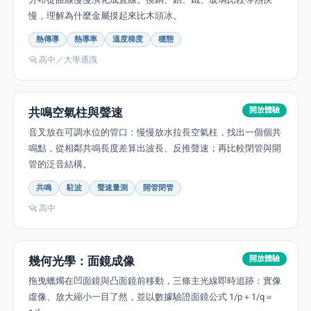
慢，理解為什麼金屬摸起來比木頭冰。
熱傳導
熱導率
溫度梯度
穩態
高中／大學通識
共鳴空氣柱與聲速
開放體驗
音叉放在可調水位的管口：慢慢放水拉長空氣柱，找出一個個共
鳴點，從相鄰共鳴長度差算出波長、反推聲速；再比較閉管與開
管的泛音結構。
共鳴
駐波
聲速量測
開管閉管
高中
幾何光學：面鏡成像
開放體驗
拖曳蠟燭在凹面鏡與凸面鏡前移動，三條主光線即時追跡：實像
虛像、放大縮小一目了然，並以數據驗證面鏡公式 1/p＋1/q＝