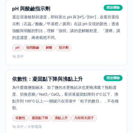
pH 與酸鹼指示劑
開放體驗
選定溶液種類與濃度，即時算出 pH 與 [H⁺]／[OH⁻]，並看所選指
示劑（石蕊／酚酞／甲基橙／廣用）在該 pH 呈現的顏色；透過
強酸與弱酸的對比，理解「強弱」講的是解離程度、「濃稀」講
的是濃度，兩者截然不同。
pH
強弱酸鹼
解離
指示劑
高中
依數性：凝固點下降與沸點上升
開放體驗
為什麼撒鹽能融冰、加了鹽的水更晚結冰也更晚沸騰？拖動濃
度、切換蔗糖／NaCl／CaCl₂，看溶液凝固點降到 0°C 以下、沸
點升到 100°C 以上——關鍵只在溶液中「粒子的數目」，不在種
類。
依數性
凝固點下降
沸點上升
凡特荷夫因子
高中／大學通識