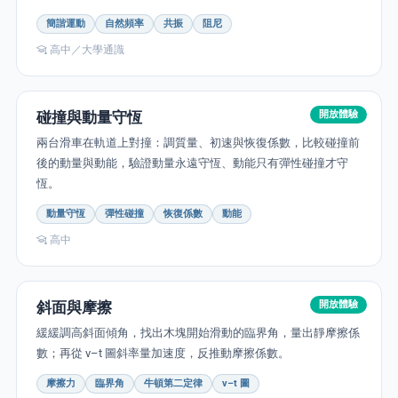
簡諧運動
自然頻率
共振
阻尼
高中／大學通識
PORT
碰撞與動量守恆
開放體驗
兩台滑車在軌道上對撞：調質量、初速與恢復係數，比較碰撞前
後的動量與動能，驗證動量永遠守恆、動能只有彈性碰撞才守
ty
恆。
動量守恆
彈性碰撞
恢復係數
動能
p Guide
高中
NGE
斜面與摩擦
開放體驗
緩緩調高斜面傾角，找出木塊開始滑動的臨界角，量出靜摩擦係
數；再從 v–t 圖斜率量加速度，反推動摩擦係數。
摩擦力
臨界角
牛頓第二定律
v–t 圖