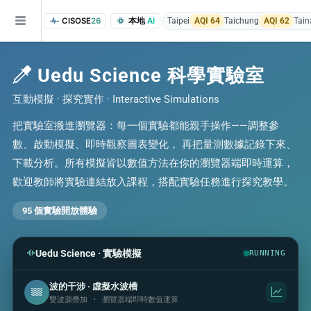
CISOSE
26
本地
AI
Taipei
AQI 64
Taichung
AQI 62
Tain
Uedu Science 科學實驗室
互動模擬 · 探究實作 · Interactive Simulations
把實驗室搬進瀏覽器：每一個實驗都能親手操作——調整參
數、啟動模擬、即時觀察圖表變化， 再把量測數據記錄下來、
下載分析。所有模擬皆以數值方法在你的瀏覽器端即時運算，
of the research findings, in addition to the course project website and p
歡迎教師將實驗連結放入課程，搭配實驗任務進行探究教學。
95 個實驗開放體驗
Uedu Science · 實驗模擬
RUNNING
波的干涉 · 虛擬水波槽
雙波源疊加 · 瀏覽器端即時數值運算