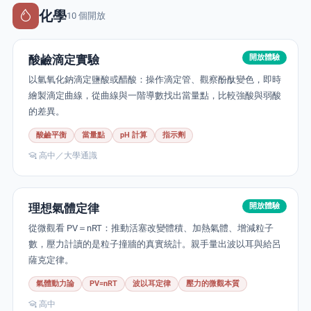
化學
10 個開放
酸鹼滴定實驗
開放體驗
以氫氧化鈉滴定鹽酸或醋酸：操作滴定管、觀察酚酞變色，即時
繪製滴定曲線，從曲線與一階導數找出當量點，比較強酸與弱酸
的差異。
酸鹼平衡
當量點
pH 計算
指示劑
高中／大學通識
理想氣體定律
開放體驗
從微觀看 PV＝nRT：推動活塞改變體積、加熱氣體、增減粒子
數，壓力計讀的是粒子撞牆的真實統計。親手量出波以耳與給呂
薩克定律。
氣體動力論
PV=nRT
波以耳定律
壓力的微觀本質
高中