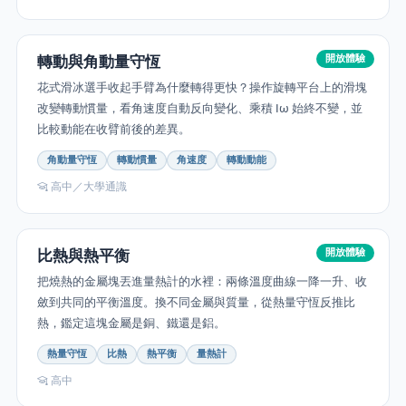
轉動與角動量守恆
開放體驗
花式滑冰選手收起手臂為什麼轉得更快？操作旋轉平台上的滑塊
改變轉動慣量，看角速度自動反向變化、乘積 Iω 始終不變，並
比較動能在收臂前後的差異。
角動量守恆
轉動慣量
角速度
轉動動能
高中／大學通識
比熱與熱平衡
開放體驗
把燒熱的金屬塊丟進量熱計的水裡：兩條溫度曲線一降一升、收
斂到共同的平衡溫度。換不同金屬與質量，從熱量守恆反推比
熱，鑑定這塊金屬是銅、鐵還是鋁。
熱量守恆
比熱
熱平衡
量熱計
高中