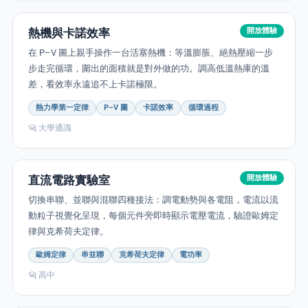
熱機與卡諾效率
開放體驗
在 P–V 圖上親手操作一台活塞熱機：等溫膨脹、絕熱壓縮一步
步走完循環，圍出的面積就是對外做的功。調高低溫熱庫的溫
差，看效率永遠追不上卡諾極限。
熱力學第一定律
P–V 圖
卡諾效率
循環過程
大學通識
直流電路實驗室
開放體驗
切換串聯、並聯與混聯四種接法：調電動勢與各電阻，電流以流
動粒子視覺化呈現，每個元件旁即時顯示電壓電流，驗證歐姆定
律與克希荷夫定律。
歐姆定律
串並聯
克希荷夫定律
電功率
高中