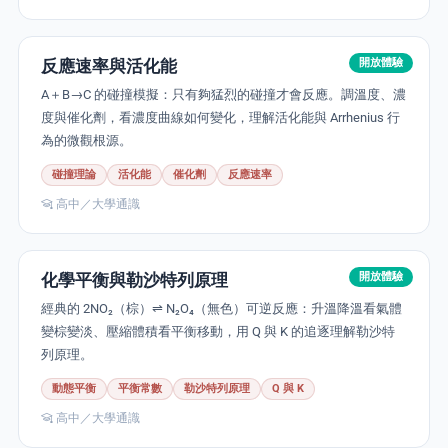
反應速率與活化能
開放體驗
A＋B→C 的碰撞模擬：只有夠猛烈的碰撞才會反應。調溫度、濃
度與催化劑，看濃度曲線如何變化，理解活化能與 Arrhenius 行
為的微觀根源。
碰撞理論
活化能
催化劑
反應速率
高中／大學通識
化學平衡與勒沙特列原理
開放體驗
經典的 2NO₂（棕）⇌ N₂O₄（無色）可逆反應：升溫降溫看氣體
變棕變淡、壓縮體積看平衡移動，用 Q 與 K 的追逐理解勒沙特
列原理。
動態平衡
平衡常數
勒沙特列原理
Q 與 K
高中／大學通識