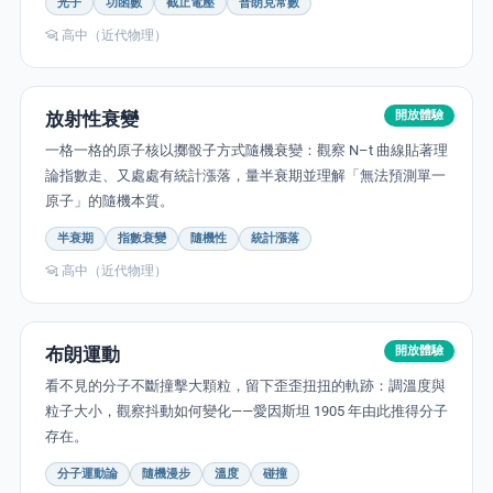
光子
功函數
截止電壓
普朗克常數
高中（近代物理）
放射性衰變
開放體驗
一格一格的原子核以擲骰子方式隨機衰變：觀察 N–t 曲線貼著理
論指數走、又處處有統計漲落，量半衰期並理解「無法預測單一
原子」的隨機本質。
半衰期
指數衰變
隨機性
統計漲落
高中（近代物理）
布朗運動
開放體驗
看不見的分子不斷撞擊大顆粒，留下歪歪扭扭的軌跡：調溫度與
粒子大小，觀察抖動如何變化——愛因斯坦 1905 年由此推得分子
存在。
分子運動論
隨機漫步
溫度
碰撞