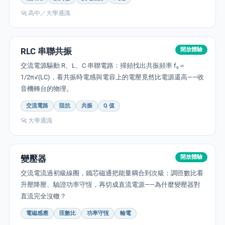
高中／大學通識
RLC 串聯共振
開放體驗
交流電源驅動 R、L、C 串聯電路：掃頻找出共振頻率 f₀＝
1/2π√(LC)，看共振時電感與電容上的電壓竟然比電源還高——收
音機轉台的物理。
交流電路
阻抗
共振
Q 值
大學通識
變壓器
開放體驗
交流電流過初級線圈，鐵芯磁通把能量耦合到次級：調匝數比看
升壓降壓、驗證功率守恆，再切成直流電源——為什麼變壓器對
直流完全沒轍？
電磁感應
匝數比
功率守恆
輸電