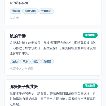
時的最佳仰角。
運動學
向量分解
空氣阻力
高中
s
波的干涉
開放體驗
虛擬水波槽：改變波長、雙波源間距與相位差，即時觀看波場與
干涉條紋；點擊水面任一點放置探針，量測路徑差並判斷建設性
或破壞性干涉。
波動
干涉
相位
路徑差
高中／大學通識
彈簧振子與共振
開放體驗
操作水平彈簧振子：調質量、彈性係數與阻尼觀察自由振盪，再
外加驅動力掃描頻率，親手量出共振曲線，看振幅在自然頻率附
e
近暴增。