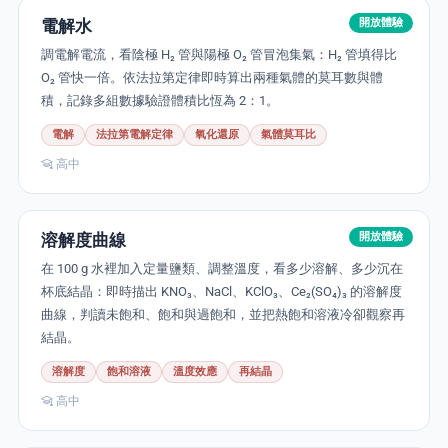
電解水
開放體驗
調電解電流，看陰極 H₂ 管與陽極 O₂ 管冒泡集氣：H₂ 管填得比
O₂ 管快一倍。依法拉第定律即時算出兩種氣體的莫耳數與體
積，記錄多組數據驗證體積比恆為 2：1。
電解
法拉第電解定律
氧化還原
氣體莫耳比
高中
溶解度曲線
開放體驗
在 100 g 水裡加入定量鹽類、調整溫度，看多少溶解、多少沉在
杯底結晶：即時描出 KNO₃、NaCl、KClO₃、Ce₂(SO₄)₃ 的溶解度
曲線，判讀未飽和、飽和與過飽和，並把熱飽和溶液冷卻觀察再
結晶。
溶解度
飽和溶液
溫度效應
再結晶
高中