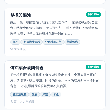
雙擺與混沌
開放體驗
兩組一模一樣的雙擺，初始角度只差 0.01°：前幾秒軌跡完全重
合，然後突然分道揚鑣、再也回不去——對初始條件的極端敏感
就是混沌，也是天氣預報只能報一週的原因。
混沌
初始條件敏感
非線性動力學
蝴蝶效應
大學通識
傅立葉合成與音色
開放體驗
把一根根正弦波疊起來：奇次諧波疊出方波、全諧波疊出鋸齒
波，還能親耳聽出差別。同樣的音高、不同的諧波配方＝不同的
音色——小提琴與長笛的差異就在頻譜裡。
傅立葉級數
諧波
頻譜
音色
高中／大學通識