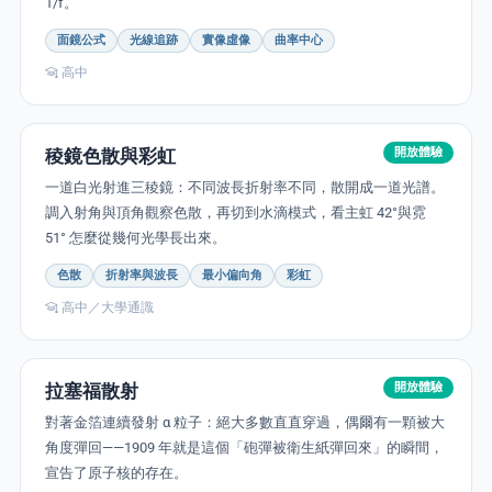
1/f。
面鏡公式
光線追跡
實像虛像
曲率中心
高中
稜鏡色散與彩虹
開放體驗
一道白光射進三稜鏡：不同波長折射率不同，散開成一道光譜。
調入射角與頂角觀察色散，再切到水滴模式，看主虹 42°與霓
51° 怎麼從幾何光學長出來。
色散
折射率與波長
最小偏向角
彩虹
高中／大學通識
拉塞福散射
開放體驗
對著金箔連續發射 α 粒子：絕大多數直直穿過，偶爾有一顆被大
角度彈回——1909 年就是這個「砲彈被衛生紙彈回來」的瞬間，
宣告了原子核的存在。