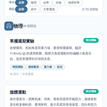
全部
物理
化學
生物
地球科學
學科
全部
高中
大學通識
共 95 個實驗
層級
enge
eral Education
物理
46 個開放
單擺週期實驗
開放體驗
改變擺長、初始角度與重力場，量測單擺週期。驗證
T=2π√(L/g) 的適用範圍，觀察大角度擺動何時偏離小角度近
似，並把單擺帶到月球與木星。
簡諧運動
週期量測
重力場
阻尼
高中／大學通識
拋體運動
開放體驗
操作發射台：調整初速、仰角、發射高度與空氣阻力，連續發射
並比較多條軌跡。量測射程、最大高度與落地速度，找出有阻力