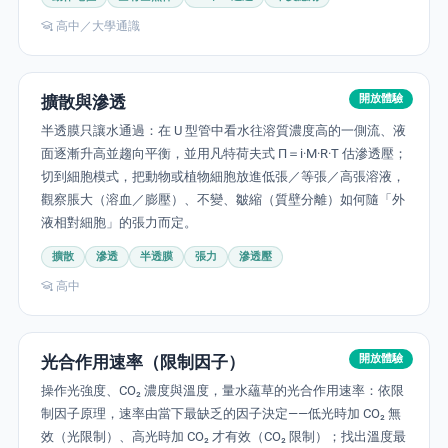
高中／大學通識
擴散與滲透
開放體驗
半透膜只讓水通過：在 U 型管中看水往溶質濃度高的一側流、液
面逐漸升高並趨向平衡，並用凡特荷夫式 Π＝i·M·R·T 估滲透壓；
切到細胞模式，把動物或植物細胞放進低張／等張／高張溶液，
觀察脹大（溶血／膨壓）、不變、皺縮（質壁分離）如何隨「外
液相對細胞」的張力而定。
擴散
滲透
半透膜
張力
滲透壓
高中
光合作用速率（限制因子）
開放體驗
操作光強度、CO₂ 濃度與溫度，量水蘊草的光合作用速率：依限
制因子原理，速率由當下最缺乏的因子決定——低光時加 CO₂ 無
效（光限制）、高光時加 CO₂ 才有效（CO₂ 限制）；找出溫度最