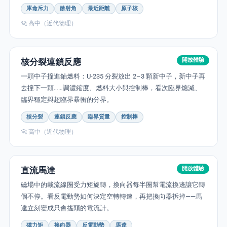
庫侖斥力
散射角
最近距離
原子核
高中（近代物理）
核分裂連鎖反應
開放體驗
一顆中子撞進鈾燃料：U-235 分裂放出 2–3 顆新中子，新中子再
去撞下一顆……調濃縮度、燃料大小與控制棒，看次臨界熄滅、
臨界穩定與超臨界暴衝的分界。
核分裂
連鎖反應
臨界質量
控制棒
高中（近代物理）
直流馬達
開放體驗
磁場中的載流線圈受力矩旋轉，換向器每半圈幫電流換邊讓它轉
個不停。看反電動勢如何決定空轉轉速，再把換向器拆掉——馬
達立刻變成只會搖頭的電流計。
磁力矩
換向器
反電動勢
馬達