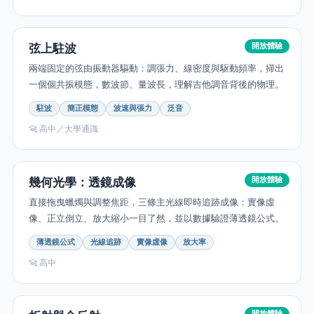
弦上駐波
開放體驗
兩端固定的弦由振動器驅動：調張力、線密度與駆動頻率，掃出
一個個共振模態，數波節、量波長，理解吉他調音背後的物理。
駐波
簡正模態
波速與張力
泛音
高中／大學通識
幾何光學：透鏡成像
開放體驗
直接拖曳蠟燭與調整焦距，三條主光線即時追跡成像：實像虛
像、正立倒立、放大縮小一目了然，並以數據驗證薄透鏡公式。
薄透鏡公式
光線追跡
實像虛像
放大率
高中
開放體驗