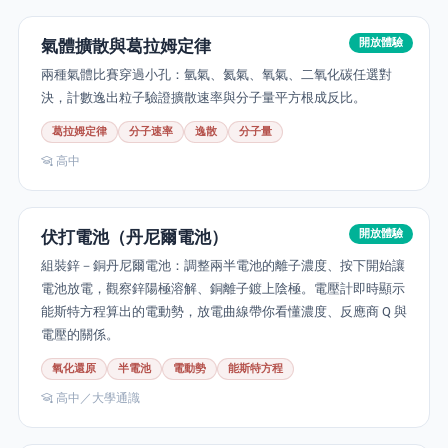
氣體擴散與葛拉姆定律
開放體驗
兩種氣體比賽穿過小孔：氫氣、氦氣、氧氣、二氧化碳任選對
決，計數逸出粒子驗證擴散速率與分子量平方根成反比。
葛拉姆定律
分子速率
逸散
分子量
高中
伏打電池（丹尼爾電池）
開放體驗
組裝鋅－銅丹尼爾電池：調整兩半電池的離子濃度、按下開始讓
電池放電，觀察鋅陽極溶解、銅離子鍍上陰極。電壓計即時顯示
能斯特方程算出的電動勢，放電曲線帶你看懂濃度、反應商 Q 與
電壓的關係。
氧化還原
半電池
電動勢
能斯特方程
高中／大學通識