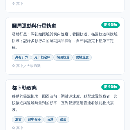
高中
圓周運動與行星軌道
開放體驗
發射行星：調初始距離與切向速度，看圓軌道、橢圓軌道與脫離
軌跡；記錄多顆行星的週期與半長軸，自己驗證克卜勒第三定
律。
萬有引力
克卜勒定律
橢圓軌道
脫離速度
高中／大學通識
都卜勒效應
開放體驗
移動的聲源拖著一圈圈波前：調聲源速度、點擊放置觀察者，比
較接近與遠離時量到的頻率，直到聲源逼近音速看波前疊成震
波。
波前
頻率偏移
音爆
波速
高中