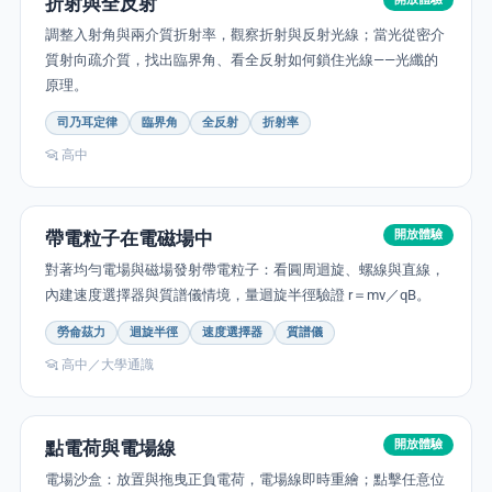
折射與全反射
調整入射角與兩介質折射率，觀察折射與反射光線；當光從密介
質射向疏介質，找出臨界角、看全反射如何鎖住光線——光纖的
原理。
司乃耳定律
臨界角
全反射
折射率
高中
帶電粒子在電磁場中
開放體驗
對著均勻電場與磁場發射帶電粒子：看圓周迴旋、螺線與直線，
內建速度選擇器與質譜儀情境，量迴旋半徑驗證 r＝mv／qB。
勞侖茲力
迴旋半徑
速度選擇器
質譜儀
高中／大學通識
點電荷與電場線
開放體驗
電場沙盒：放置與拖曳正負電荷，電場線即時重繪；點擊任意位