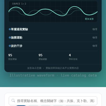
SOURCE 1＋2
疊加波形
單擺週期實驗
物理
拋體運動
物理
波的干涉
物理
95
95
4
開放實驗
實驗總數
學科領域
波形為示意圖 · 實驗清單與統計為平台實際內容
Illustrative waveform · live catalog data