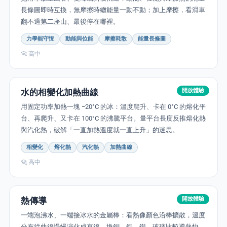
長條圖即時互換，無摩擦時總能量一動不動；加上摩擦，看滑車
翻不過第二座山、最後停在哪裡。
力學能守恆
動能與位能
摩擦耗散
能量長條圖
高中
水的相變化加熱曲線
開放體驗
用固定功率加熱一塊 −20°C 的冰：溫度爬升、卡在 0°C 的熔化平
台、再爬升、又卡在 100°C 的沸騰平台。量平台長度反推熔化熱
與汽化熱，破解「一直加熱溫度就一直上升」的迷思。
相變化
熔化熱
汽化熱
加熱曲線
高中
熱傳導
開放體驗
一端泡沸水、一端接冰水的金屬棒：看熱像顏色沿棒擴散，溫度
分布從曲線慢慢演化成直線。換銅、鋁、鐵、玻璃比較導熱快