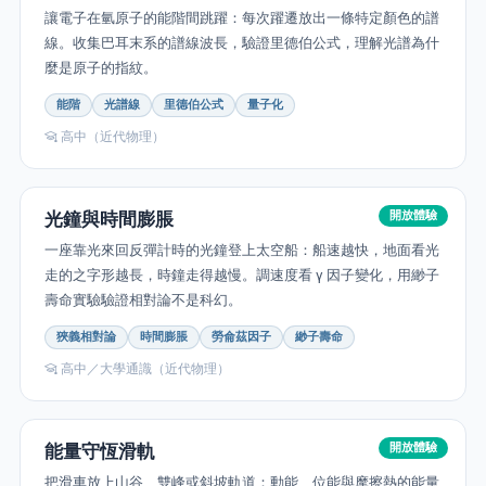
讓電子在氫原子的能階間跳躍：每次躍遷放出一條特定顏色的譜
線。收集巴耳末系的譜線波長，驗證里德伯公式，理解光譜為什
麼是原子的指紋。
能階
光譜線
里德伯公式
量子化
高中（近代物理）
光鐘與時間膨脹
開放體驗
一座靠光來回反彈計時的光鐘登上太空船：船速越快，地面看光
走的之字形越長，時鐘走得越慢。調速度看 γ 因子變化，用緲子
壽命實驗驗證相對論不是科幻。
狹義相對論
時間膨脹
勞侖茲因子
緲子壽命
高中／大學通識（近代物理）
能量守恆滑軌
開放體驗
把滑車放上山谷、雙峰或斜坡軌道：動能、位能與摩擦熱的能量