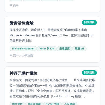
高中
酵素活性實驗
開放體驗
操作受質濃度、溫度與 pH，量酵素反應的初始速率：畫出
Michaelis–Menten 飽和曲線找 Vmax 與 Km，並掃出溫度與 pH
的鐘形最適曲線。
Michaelis–Menten
Vmax 與 Km
最適溫度
最適 pH
高中／大學通識
神經元動作電位
開放體驗
給神經元一個電刺激：低於閾值只有小漣漪，一旦跨過閾值就爆
發一個完整的動作電位——看 Na⁺ 通道瞬間開啟去極化、K⁺ 通道
接力再極化，理解「全有全無律」與不反應期。改成持續電流，
看放電頻率如何編碼刺激強度（Hodgkin–Huxley 模型）。
動作電位
全有全無律
Na⁺/K⁺ 通道
不反應期