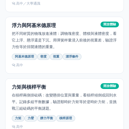
高中／大學通識
浮力與阿基米德原理
開放體驗
把不同材質的物塊放進液體：調物塊密度、體積與液體密度，看
它上浮、懸浮還是下沉。用彈簧秤量浸入前後的視重差，驗證浮
力恰等於排開液體的重量。
阿基米德原理
密度
視重
漂浮條件
高中
力矩與槓桿平衡
開放體驗
在槓桿兩側掛砝碼：改變懸掛位置與重量，看槓桿傾倒或回到水
平。記錄多組平衡數據，驗證順時針力矩等於逆時針力矩，並挑
戰三組砝碼的平衡謎題。
力矩
力臂
靜力平衡
槓桿原理
高中