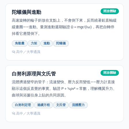
陀螺儀與進動
開放體驗
高速旋轉的輪子斜放在支點上，不會倒下來，反而繞著鉛直軸緩
緩畫圈——進動。量測進動週期驗證 Ω＝mgr/(Iω)，再把自轉停
掉看它應聲倒下。
角動量
力矩
進動
陀螺儀
高中／大學通識
白努利原理與文氏管
開放體驗
流體擠過變窄的管子：流速變快、壓力反而變低——壓力計直接
顯示這個反直覺的事實。驗證 P＋½ρv²＝常數，理解機翼升力、
曲球與浴簾往身上貼的共同原因。
白努利定理
連續方程
文氏管
流體壓力
高中／大學通識