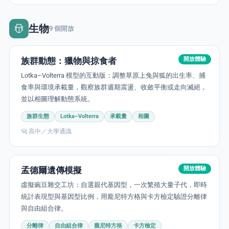
生物
9 個開放
族群動態：獵物與掠食者
開放體驗
Lotka–Volterra 模型的互動版：調整草原上兔與狐的出生率、捕
食率與環境承載量，觀察族群週期震盪、收斂平衡或走向滅絕，
並以相圖理解動態系統。
族群生態
Lotka–Volterra
承載量
相圖
高中／大學通識
孟德爾遺傳模擬
開放體驗
虛擬豌豆雜交工坊：自選親代基因型，一次繁殖大量子代，即時
統計表現型與基因型比例，用龐尼特方格與卡方檢定驗證分離律
與自由組合律。
分離律
自由組合律
龐尼特方格
卡方檢定