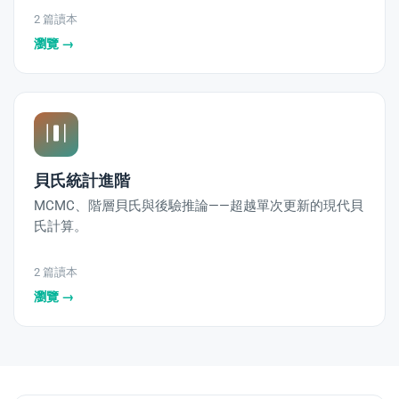
2 篇讀本
瀏覽 →
貝氏統計進階
MCMC、階層貝氏與後驗推論——超越單次更新的現代貝
氏計算。
2 篇讀本
瀏覽 →