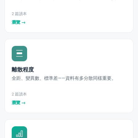
2 篇讀本
瀏覽 →
PORT
ty
離散程度
p Guide
全距、變異數、標準差——資料有多分散同樣重要。
NGE
2 篇讀本
瀏覽 →