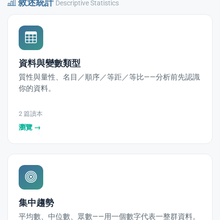
敘述統計
Descriptive Statistics
資料與變數類型
s
質性與量性、名目／順序／等距／等比——分析前先認識
你的資料。
2 篇讀本
瀏覽 →
集中趨勢
e
平均數、中位數、眾數——用一個數字代表一整群資料。