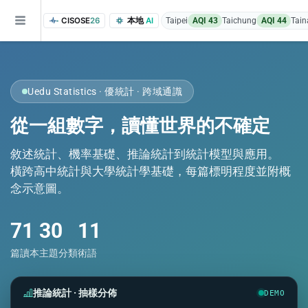
CISOSE
26
本地
AI
Taipei
AQI 43
Taichung
AQI 44
Tain
Uedu Statistics · 優統計 · 跨域通識
從一組數字，讀懂世界的不確定
敘述統計、機率基礎、推論統計到統計模型與應用。
橫跨高中統計與大學統計學基礎，每篇標明程度並附概
of the research findings, in addition to the course project website and p
念示意圖。
71
30
11
篇讀本
主題分類
術語
推論統計 · 抽樣分佈
DEMO