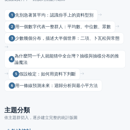
先別急著算平均：認識你手上的資料型別
1
enge
用一個數字代表一整群人：平均數、中位數、眾數
2
eral Education
少數幾個分布，描述大半個世界：二項、卜瓦松與常態
3
為什麼問一千人就能猜中全台灣？抽樣與抽樣分布的推
4
論魔法
假設檢定：如何用資料下判斷
5
用一條線預測未來：迴歸分析與最小平方法
6
主題分類
依主題群切入，逐步建立完整的統計版圖