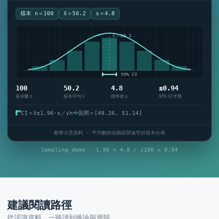
樣本 n＝100
x̄＝50.2
s＝4.8
x̄＝50.2
95% CI
100
50.2
4.8
±0.94
樣本數 n
樣本平均 x̄
標準差 s
95% CI 半寬
CI＝x̄±1.96·s／√n
區間＝[49.26, 51.14]
教學示意資料 · 平均數的信賴區間遠窄於樣本分佈
Sampling demo · 1.96 × 4.8 / √100 ≈ 0.94
建議閱讀路徑
從認識資料，一路讀到推論與迴歸