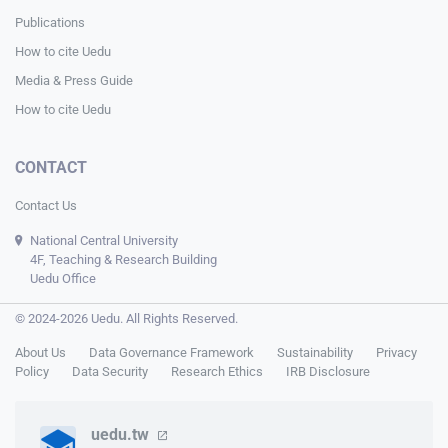
Publications
How to cite Uedu
Media & Press Guide
How to cite Uedu
CONTACT
Contact Us
National Central University
4F, Teaching & Research Building
Uedu Office
© 2024-2026 Uedu. All Rights Reserved.
About Us
Data Governance Framework
Sustainability
Privacy
Policy
Data Security
Research Ethics
IRB Disclosure
uedu.tw