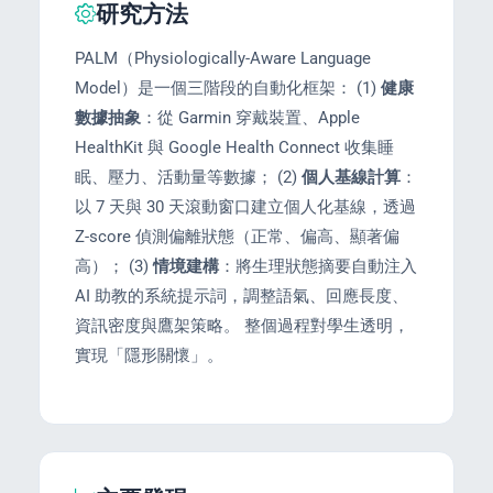
研究方法
PALM（Physiologically-Aware Language
enge
Model）是一個三階段的自動化框架： (1)
健康
eral Education
數據抽象
：從 Garmin 穿戴裝置、Apple
HealthKit 與 Google Health Connect 收集睡
眠、壓力、活動量等數據； (2)
個人基線計算
：
以 7 天與 30 天滾動窗口建立個人化基線，透過
Z-score 偵測偏離狀態（正常、偏高、顯著偏
高）； (3)
情境建構
：將生理狀態摘要自動注入
AI 助教的系統提示詞，調整語氣、回應長度、
資訊密度與鷹架策略。 整個過程對學生透明，
實現「隱形關懷」。