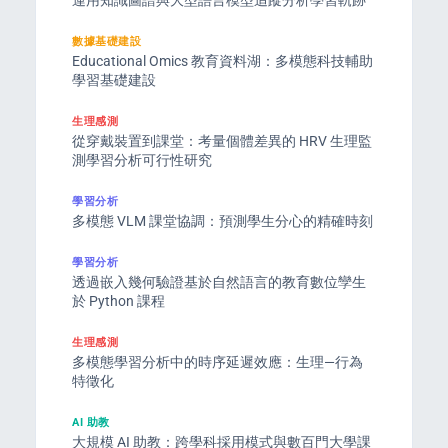
運用知識圖譜與大型語言模型追蹤分析學習軌跡
數據基礎建設
Educational Omics 教育資料湖：多模態科技輔助
學習基礎建設
生理感測
從穿戴裝置到課堂：考量個體差異的 HRV 生理監
測學習分析可行性研究
學習分析
多模態 VLM 課堂協調：預測學生分心的精確時刻
學習分析
透過嵌入幾何驗證基於自然語言的教育數位孿生
於 Python 課程
生理感測
多模態學習分析中的時序延遲效應：生理—行為
特徵化
AI 助教
大規模 AI 助教：跨學科採用模式與數百門大學課