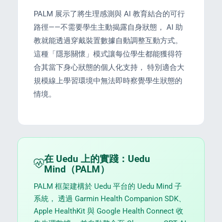
PALM 展示了將生理感測與 AI 教育結合的可行
路徑——不需要學生主動揭露自身狀態， AI 助
教就能透過穿戴裝置數據自動調整互動方式。
這種「隱形關懷」模式讓每位學生都能獲得符
PORT
合其當下身心狀態的個人化支持， 特別適合大
規模線上學習環境中無法即時察覺學生狀態的
情境。
ty
p Guide
在 Uedu 上的實踐：Uedu
Mind（PALM）
PALM 框架建構於 Uedu 平台的 Uedu Mind 子
系統， 透過 Garmin Health Companion SDK、
NGE
Apple HealthKit 與 Google Health Connect 收