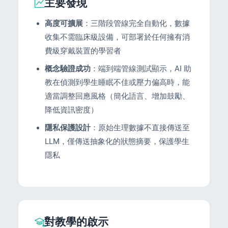
主要發現
高度可擴展
：三階段管線完全自動化，數據
收集不需臨床級設備，可部署於任何擁有消
費級穿戴裝置的學習者
s
概念驗證成功
：端到端管線測試顯示，AI 助
教在偵測到學生睡眠不佳或壓力偏高時，能
適當調整回應風格（簡化語言、增加鼓勵、
降低資訊密度）
隱私保護設計
：原始生理數據不直接傳送至
LLM，僅傳送抽象化的狀態摘要，保護學生
隱私
對教學的啟示
e