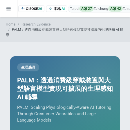
CISOSE
26
本地
AI
Taipei
AQI 27
Taichung
AQI 42
Tain
Home
Research Evidence
PALM：透過消費級穿戴裝置與大型語言模型實現可擴展的生理感知 AI 輔
導
生理感測
of the research findings, in addition to the course project website and p
PALM：透過消費級穿戴裝置與大
型語言模型實現可擴展的生理感知
AI 輔導
PALM: Scaling Physiologically-Aware AI Tutoring
Through Consumer Wearables and Large
Language Models