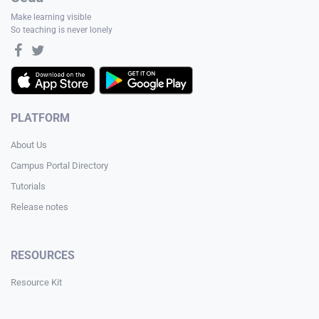
Make learning visible
So teaching is never lonely
PLATFORM
About Us
Campus Portal Directory
Tutorials
Release notes
RESOURCES
Resource Kit