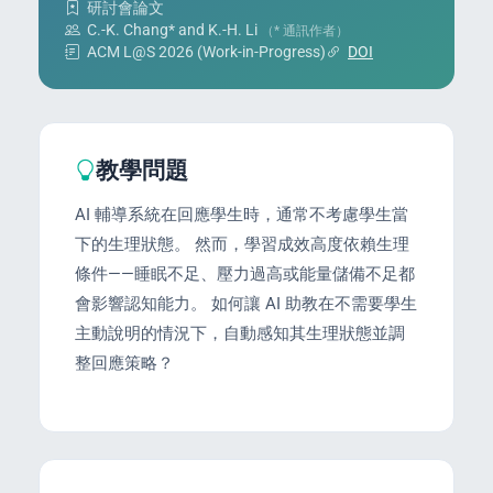
研討會論文
C.-K. Chang* and K.-H. Li
（* 通訊作者）
ACM L@S 2026 (Work-in-Progress)
DOI
教學問題
AI 輔導系統在回應學生時，通常不考慮學生當
下的生理狀態。 然而，學習成效高度依賴生理
條件——睡眠不足、壓力過高或能量儲備不足都
會影響認知能力。 如何讓 AI 助教在不需要學生
主動說明的情況下，自動感知其生理狀態並調
整回應策略？