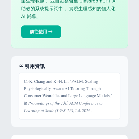
集生理數據， 並自動整合至 ClassroomGPT AI
助教的系統提示詞中， 實現生理感知的個人化
AI 輔導。
前往使用
引用資訊
C.-K. Chang and K.-H. Li, "PALM: Scaling
Physiologically-Aware AI Tutoring Through
Consumer Wearables and Large Language Models,"
Proceedings of the 13th ACM Conference on
in
Learning at Scale (L@S '26)
, Jul. 2026.