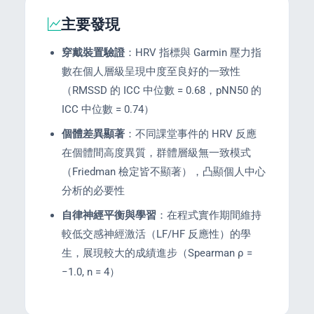
主要發現
穿戴裝置驗證
：HRV 指標與 Garmin 壓力指
s
數在個人層級呈現中度至良好的一致性
（RMSSD 的 ICC 中位數 = 0.68，pNN50 的
ICC 中位數 = 0.74）
個體差異顯著
：不同課堂事件的 HRV 反應
在個體間高度異質，群體層級無一致模式
（Friedman 檢定皆不顯著），凸顯個人中心
分析的必要性
自律神經平衡與學習
：在程式實作期間維持
較低交感神經激活（LF/HF 反應性）的學
生，展現較大的成績進步（Spearman ρ =
−1.0, n = 4）
e