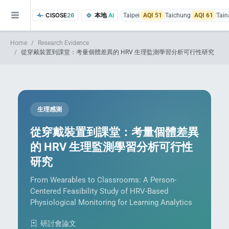
CISOSE
26
本地
AI
Taipei
AQI 51
Taichung
AQI 61
Tain
Home
Research Evidence
從穿戴裝置到課堂：考量個體差異的 HRV 生理監測學習分析可行性研究
生理感測
of the research findings, in addition to the course project website and p
從穿戴裝置到課堂：考量個體差異
的 HRV 生理監測學習分析可行性
研究
From Wearables to Classrooms: A Person-
Centered Feasibility Study of HRV-Based
Physiological Monitoring for Learning Analytics
研討會論文