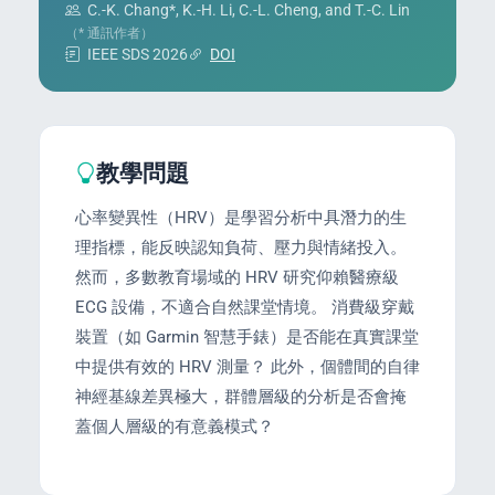
C.-K. Chang*, K.-H. Li, C.-L. Cheng, and T.-C. Lin
（* 通訊作者）
IEEE SDS 2026
DOI
教學問題
心率變異性（HRV）是學習分析中具潛力的生
理指標，能反映認知負荷、壓力與情緒投入。
然而，多數教育場域的 HRV 研究仰賴醫療級
ECG 設備，不適合自然課堂情境。 消費級穿戴
裝置（如 Garmin 智慧手錶）是否能在真實課堂
中提供有效的 HRV 測量？ 此外，個體間的自律
神經基線差異極大，群體層級的分析是否會掩
蓋個人層級的有意義模式？