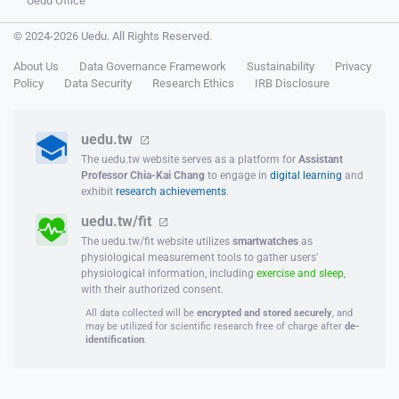
Uedu Office
© 2024-2026 Uedu. All Rights Reserved.
About Us
Data Governance Framework
Sustainability
Privacy
Policy
Data Security
Research Ethics
IRB Disclosure
uedu.tw
The uedu.tw website serves as a platform for
Assistant
Professor Chia-Kai Chang
to engage in
digital learning
and
exhibit
research achievements
.
uedu.tw/fit
The uedu.tw/fit website utilizes
smartwatches
as
physiological measurement tools to gather users'
physiological information, including
exercise and sleep
,
with their authorized consent.
All data collected will be
encrypted and stored securely
, and
may be utilized for scientific research free of charge after
de-
identification
.