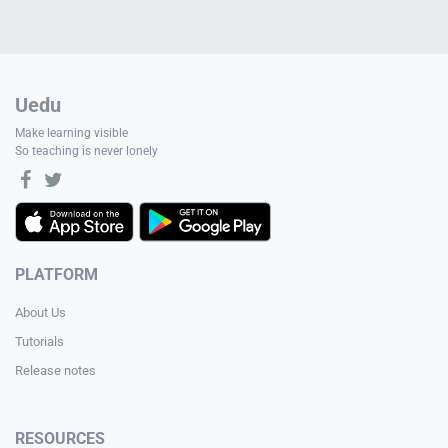
Uedu
Make learning visible
So teaching is never lonely
PLATFORM
About Us
Tutorials
Release notes
RESOURCES