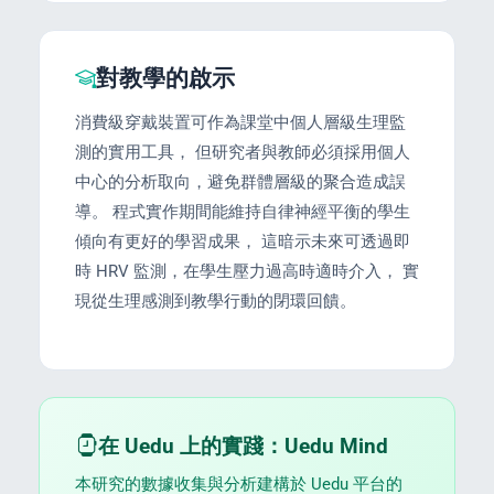
對教學的啟示
PORT
消費級穿戴裝置可作為課堂中個人層級生理監
測的實用工具， 但研究者與教師必須採用個人
ty
中心的分析取向，避免群體層級的聚合造成誤
導。 程式實作期間能維持自律神經平衡的學生
p Guide
傾向有更好的學習成果， 這暗示未來可透過即
時 HRV 監測，在學生壓力過高時適時介入， 實
NGE
現從生理感測到教學行動的閉環回饋。
在 Uedu 上的實踐：Uedu Mind
本研究的數據收集與分析建構於 Uedu 平台的