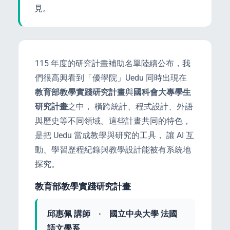
見。
enge
eral Education
115 年度的研究計畫補助名單陸續公布，我
們很高興看到「優學院」Uedu 同時出現在
教育部教學實踐研究計畫
與
國科會大專學生
研究計畫
之中， 橫跨統計、程式設計、外語
與歷史等不同領域。這些計畫共同的特色，
是把 Uedu 當成教學與研究的工具， 讓 AI 互
動、學習歷程紀錄與教學設計能被有系統地
探究。
教育部教學實踐研究計畫
邱惠佩 講師 · 國立中央大學 法國
語文學系