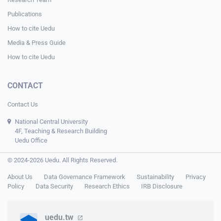
Publications
How to cite Uedu
Media & Press Guide
How to cite Uedu
CONTACT
Contact Us
National Central University
4F, Teaching & Research Building
Uedu Office
© 2024-2026 Uedu. All Rights Reserved.
About Us
Data Governance Framework
Sustainability
Privacy
Policy
Data Security
Research Ethics
IRB Disclosure
uedu.tw