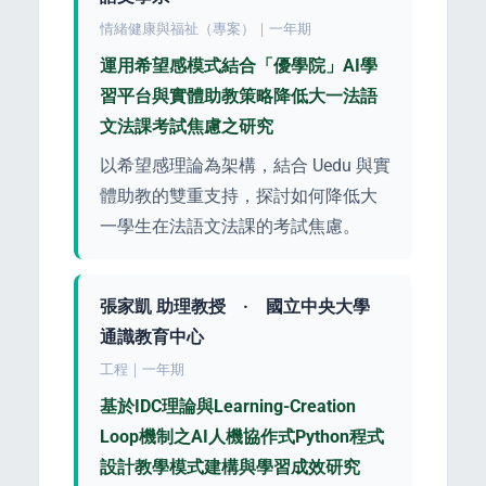
情緒健康與福祉（專案）｜一年期
運用希望感模式結合「優學院」AI學
習平台與實體助教策略降低大一法語
文法課考試焦慮之研究
s
以希望感理論為架構，結合 Uedu 與實
體助教的雙重支持，探討如何降低大
一學生在法語文法課的考試焦慮。
張家凱 助理教授 · 國立中央大學
通識教育中心
工程｜一年期
基於IDC理論與Learning-Creation
Loop機制之AI人機協作式Python程式
設計教學模式建構與學習成效研究
e