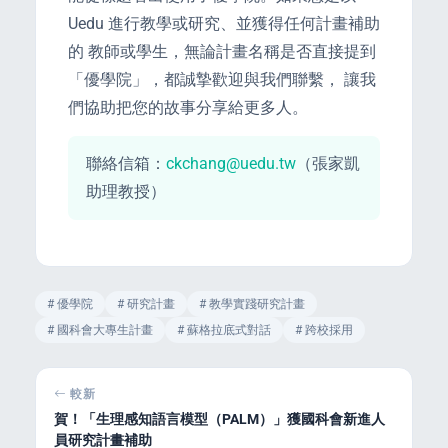
Uedu 進行教學或研究、並獲得任何計畫補助
的 教師或學生，無論計畫名稱是否直接提到
「優學院」，都誠摯歡迎與我們聯繫， 讓我
們協助把您的故事分享給更多人。
聯絡信箱：
ckchang@uedu.tw
（張家凱
助理教授）
# 優學院
# 研究計畫
# 教學實踐研究計畫
# 國科會大專生計畫
# 蘇格拉底式對話
# 跨校採用
較新
賀！「生理感知語言模型（PALM）」獲國科會新進人
員研究計畫補助