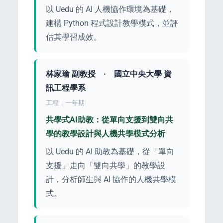
以 Uedu 的 AI 人機協作環境為基礎，
建構 Python 程式設計教學模式，並評
估其學習成效。
PORT
林家瑜 副教授 · 國立中央大學 資
訊工程學系
ty
工程｜一年期
共學式AI助教：從單向支援到雙向共
p Guide
學的教學設計與人機共學模式分析
以 Uedu 的 AI 助教為基礎，從「單向
支援」走向「雙向共學」的教學設
計，分析師生與 AI 協作的人機共學模
NGE
式。