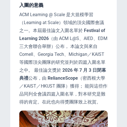
入圍的意義
ACM Learning @ Scale 是大規模學習
（Learning at Scale）領域的頂尖國際會議
之一。本屆最佳論文入圍名單於
Festival of
Learning 2026
（由 ACM L@S、AIED、EDM
三大會聯合舉辦）公布， 本論文與來自
Cornell、Georgia Tech、Michigan／KAIST
等國際頂尖團隊的研究並列於四篇入圍名單
之中。 最佳論文獎於
2026 年 7 月 3 日閉幕
典禮
公布，由
RelianceScope
（密西根大學
／KAIST／HKUST 團隊）獲得； 能與這些作
品同列全會議四篇入圍名單，對本研究是難
得的肯定。在此也向得獎團隊致上祝賀。