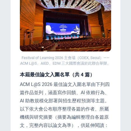
Festival of Learning 2026 主會場（COEX, Seoul）——
ACM L@S、AIED、EDM 三大國際會議於此聯合舉辦。
本屆最佳論文入圍名單（共 4 篇）
ACM L@S 2026 最佳論文入圍名單由下列四
篇作品並列，涵蓋寫作回饋、AI 依賴行為、
AI 助教規模化部署與招生歷程預測等主題。
以下依大會公布順序整理各篇的作者、所屬
機構與研究摘要（摘要為編輯整理自各篇原
文，完整內容以論文為準），供延伸閱讀：