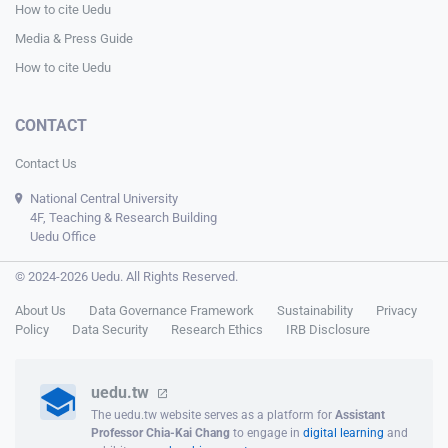
How to cite Uedu
Media & Press Guide
How to cite Uedu
CONTACT
Contact Us
National Central University
4F, Teaching & Research Building
Uedu Office
© 2024-2026 Uedu. All Rights Reserved.
About Us
Data Governance Framework
Sustainability
Privacy
Policy
Data Security
Research Ethics
IRB Disclosure
uedu.tw
The uedu.tw website serves as a platform for
Assistant
Professor Chia-Kai Chang
to engage in
digital learning
and