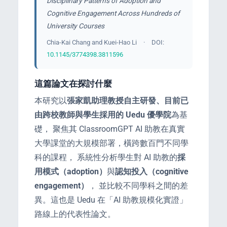
Disciplinary Patterns of Adoption and
Cognitive Engagement Across Hundreds of
University Courses
Chia-Kai Chang and Kuei-Hao Li · DOI:
10.1145/3774398.3811596
PORT
這篇論文在探討什麼
本研究以
張家凱助理教授自主研發、目前已
ty
由跨校教師與學生採用的 Uedu 優學院
為基
p Guide
礎， 聚焦其 ClassroomGPT AI 助教在真實
大學課堂的大規模部署，橫跨數百門不同學
科的課程， 系統性分析學生對 AI 助教的
採
用模式（adoption）
與
認知投入（cognitive
NGE
engagement）
， 並比較不同學科之間的差
異。這也是 Uedu 在「AI 助教規模化實證」
路線上的代表性論文。