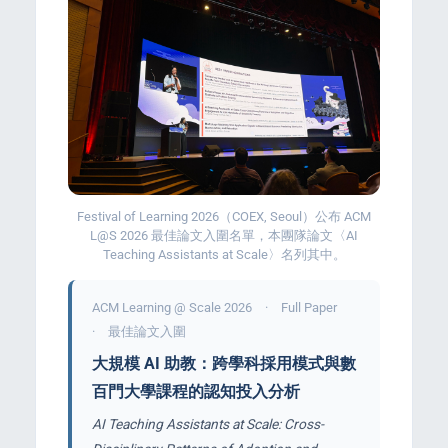
s
Festival of Learning 2026（COEX, Seoul）公布 ACM
L@S 2026 最佳論文入圍名單，本團隊論文〈AI
Teaching Assistants at Scale〉名列其中。
ACM Learning @ Scale 2026 · Full Paper
· 最佳論文入圍
大規模 AI 助教：跨學科採用模式與數
百門大學課程的認知投入分析
AI Teaching Assistants at Scale: Cross-
e