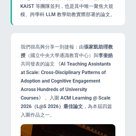
KAIST 等團隊並列，也是其中唯一聚焦大規
模、跨學科 LLM 教學助教實際部署的論文。
enge
eral Education
我們很高興分享一則捷報：由
張家凱助理教
授
（國立中央大學通識教育中心）與
李奎皓
共同發表的論文
〈AI Teaching Assistants
at Scale: Cross-Disciplinary Patterns of
Adoption and Cognitive Engagement
Across Hundreds of University
Courses〉
， 入圍
ACM Learning @ Scale
2026（L@S 2026）最佳論文
，為本屆四篇
入圍作品之一。