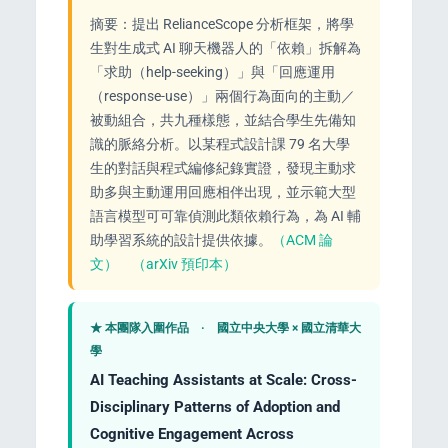
摘要：提出 RelianceScope 分析框架，將學
生對生成式 AI 聊天機器人的「依賴」拆解為
「求助（help-seeking）」與「回應運用
（response-use）」兩個行為面向的主動／
被動組合，共九種樣態，並結合學生先備知
識的脈絡分析。以某程式設計課 79 名大學
生的對話與程式編修紀錄實證，發現主動求
助多與主動運用回應相伴出現，並示範大型
語言模型可可靠偵測此類依賴行為，為 AI 輔
助學習系統的設計提供依據。
（ACM 論
文）
（arXiv 預印本）
★ 本團隊入圍作品 · 國立中央大學 × 國立清華大
學
AI Teaching Assistants at Scale: Cross-
Disciplinary Patterns of Adoption and
Cognitive Engagement Across