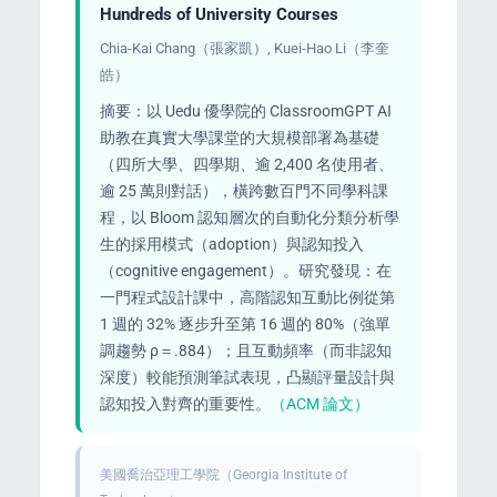
Hundreds of University Courses
Chia-Kai Chang（張家凱）, Kuei-Hao Li（李奎
皓）
摘要：以 Uedu 優學院的 ClassroomGPT AI
助教在真實大學課堂的大規模部署為基礎
（四所大學、四學期、逾 2,400 名使用者、
逾 25 萬則對話），橫跨數百門不同學科課
程，以 Bloom 認知層次的自動化分類分析學
生的採用模式（adoption）與認知投入
（cognitive engagement）。研究發現：在
一門程式設計課中，高階認知互動比例從第
1 週的 32% 逐步升至第 16 週的 80%（強單
調趨勢 ρ＝.884）；且互動頻率（而非認知
深度）較能預測筆試表現，凸顯評量設計與
認知投入對齊的重要性。
（ACM 論文）
美國喬治亞理工學院（Georgia Institute of