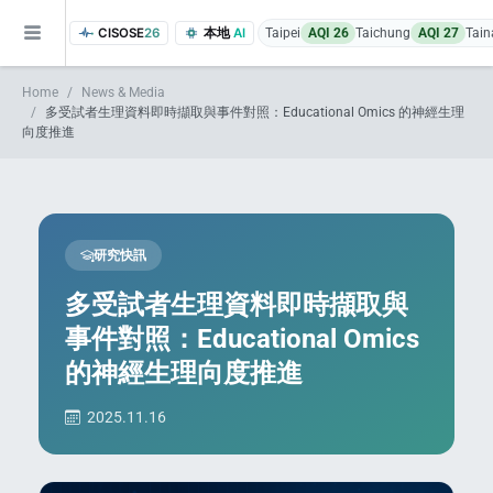
CISOSE
26
本地
AI
Taipei
AQI 26
Taichung
AQI 27
Tain
Home
News & Media
多受試者生理資料即時擷取與事件對照：Educational Omics 的神經生理
向度推進
研究快訊
of the research findings, in addition to the course project website and p
多受試者生理資料即時擷取與
事件對照：Educational Omics
的神經生理向度推進
2025.11.16