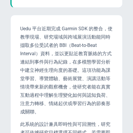
enge
eral Education
Uedu 平台近期完成 Garmin SDK 的整合，使
教學現場、研究場域與跨域展演活動能同時
擷取多位受試者的 BBI（Beat-to-Beat
Interval）資料，並以更貼近教育脈絡的方式
連結到事件與行為紀錄，在多模態學習分析
中建立神經生理向度的基礎。這項功能為課
堂學習、導覽體驗、藝術展覽、演講活動等
情境帶來新的觀察機會，使研究者能在真實
互動過程中理解生理變化如何與認知負荷、
注意力轉移、情緒起伏或學習行為的節奏形
成關聯。
此系統的設計兼具即時性與可回溯性，研究
者可依據研究目標選擇不同模式。若需要即