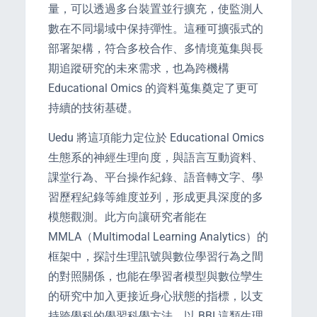
量，可以透過多台裝置並行擴充，使監測人
數在不同場域中保持彈性。這種可擴張式的
部署架構，符合多校合作、多情境蒐集與長
期追蹤研究的未來需求，也為跨機構
Educational Omics 的資料蒐集奠定了更可
PORT
持續的技術基礎。
Uedu 將這項能力定位於 Educational Omics
ty
生態系的神經生理向度，與語言互動資料、
p Guide
課堂行為、平台操作紀錄、語音轉文字、學
習歷程紀錄等維度並列，形成更具深度的多
模態觀測。此方向讓研究者能在
MMLA（Multimodal Learning Analytics）的
框架中，探討生理訊號與數位學習行為之間
NGE
的對照關係，也能在學習者模型與數位孿生
的研究中加入更接近身心狀態的指標，以支
持跨學科的學習科學方法。以 BBI 這類生理