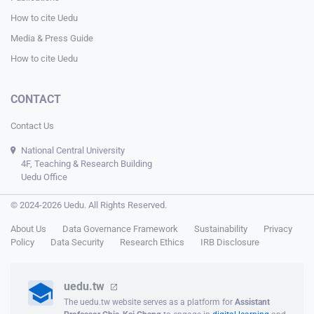
How to cite Uedu
Media & Press Guide
How to cite Uedu
CONTACT
Contact Us
National Central University
4F, Teaching & Research Building
Uedu Office
© 2024-2026 Uedu. All Rights Reserved.
About Us
Data Governance Framework
Sustainability
Privacy
Policy
Data Security
Research Ethics
IRB Disclosure
uedu.tw
The uedu.tw website serves as a platform for
Assistant