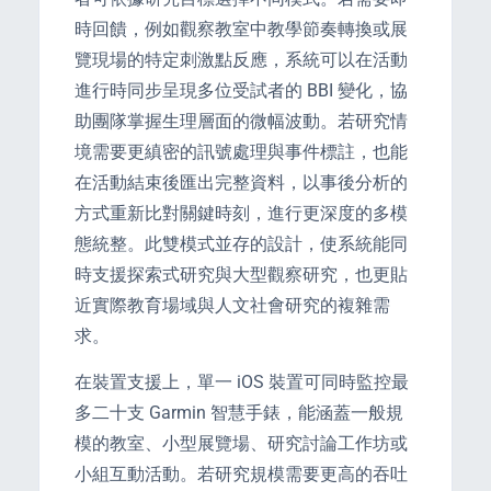
時回饋，例如觀察教室中教學節奏轉換或展
覽現場的特定刺激點反應，系統可以在活動
進行時同步呈現多位受試者的 BBI 變化，協
助團隊掌握生理層面的微幅波動。若研究情
s
境需要更縝密的訊號處理與事件標註，也能
在活動結束後匯出完整資料，以事後分析的
方式重新比對關鍵時刻，進行更深度的多模
態統整。此雙模式並存的設計，使系統能同
時支援探索式研究與大型觀察研究，也更貼
近實際教育場域與人文社會研究的複雜需
求。
在裝置支援上，單一 iOS 裝置可同時監控最
多二十支 Garmin 智慧手錶，能涵蓋一般規
模的教室、小型展覽場、研究討論工作坊或
小組互動活動。若研究規模需要更高的吞吐
e