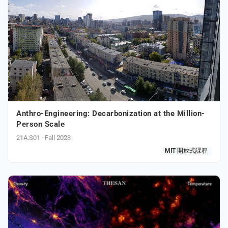
s
Anthro-Engineering: Decarbonization at the Million-
Person Scale
21A.S01 · Fall 2023
MIT 開放式課程
e