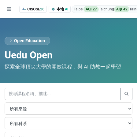
CISOSE
26
本地
AI
Taipei
AQI 27
Taichung
AQI 42
Tain
Open Education
Uedu Open
探索全球頂尖大學的開放課程，與 AI 助教一起學習
of the research findings, in addition to the course project website and p