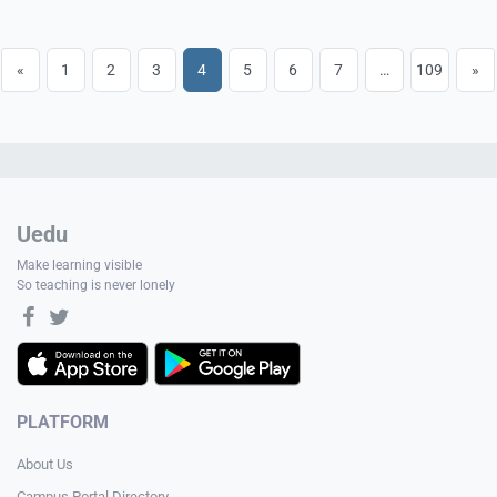
«
1
2
3
4
5
6
7
…
109
»
Uedu
Make learning visible
So teaching is never lonely
PLATFORM
About Us
Campus Portal Directory