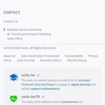
CONTACT
Contact Us
National Central University
4F, Teaching & Research Building
Uedu Office
© 2024-2026 Uedu. All Rights Reserved.
About Us
Data Governance Framework
Sustainability
Privacy
Policy
Data Security
Research Ethics
IRB Disclosure
uedu.tw
The uedu.tw website serves as a platform for
Assistant
Professor Chia-Kai Chang
to engage in
digital learning
and
exhibit
research achievements
.
uedu.tw/fit
The uedu.tw/fit website utilizes
smartwatches
as