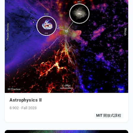
PORT
ty
p Guide
NGE
Astrophysics II
8.902 · Fall 2023
MIT 開放式課程