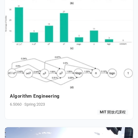
enge
eral Education
Algorithm Engineering
6.5060 · Spring 2023
MIT 開放式課程